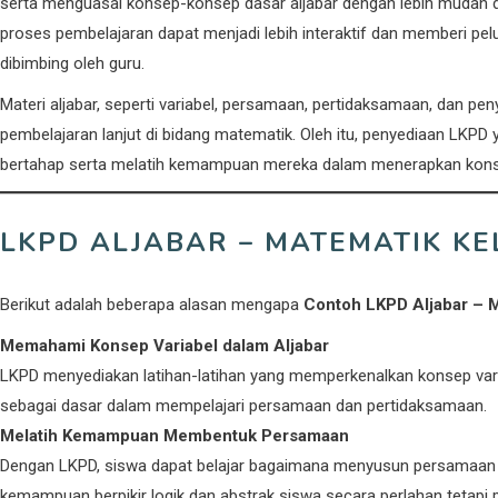
serta menguasai konsep-konsep dasar aljabar dengan lebih mudah da
proses pembelajaran dapat menjadi lebih interaktif dan memberi pel
dibimbing oleh guru.
Materi aljabar, seperti variabel, persamaan, pertidaksamaan, dan 
pembelajaran lanjut di bidang matematik. Oleh itu, penyediaan L
bertahap serta melatih kemampuan mereka dalam menerapkan konsep
LKPD ALJABAR – MATEMATIK KE
Berikut adalah beberapa alasan mengapa
Contoh LKPD Aljabar – M
Memahami Konsep Variabel dalam Aljabar
LKPD menyediakan latihan-latihan yang memperkenalkan konsep variabe
sebagai dasar dalam mempelajari persamaan dan pertidaksamaan.
Melatih Kemampuan Membentuk Persamaan
Dengan LKPD, siswa dapat belajar bagaimana menyusun persamaan d
kemampuan berpikir logik dan abstrak siswa secara perlahan tetapi p