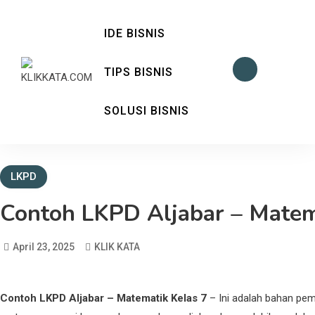
IDE BISNIS
TIPS BISNIS
KLIK KATA – Referensi
REFERENSI EKONOMI DAN BISNIS
SOLUSI BISNIS
Bisnis dan Ekonomi
LKPD
Contoh LKPD Aljabar – Matem
April 23, 2025
KLIK KATA
Contoh LKPD Aljabar – Matematik Kelas 7
– Ini adalah bahan pe