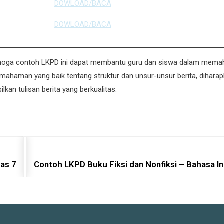
DOWLOAD/BACA
DOWLOAD/BACA
moga contoh LKPD ini dapat membantu guru dan siswa dalam mema
emahaman yang baik tentang struktur dan unsur-unsur berita, dihara
kan tulisan berita yang berkualitas.
as 7
Contoh LKPD Buku Fiksi dan Nonfiksi – Bahasa In