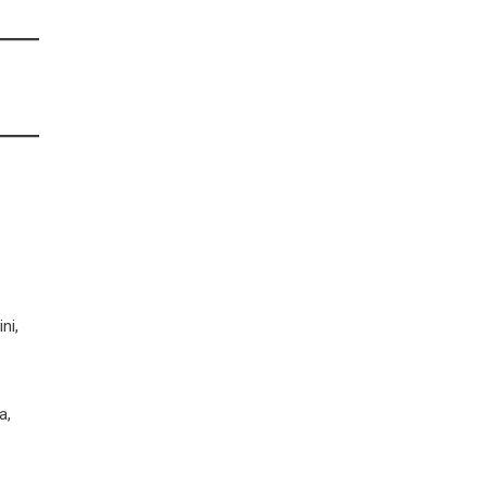
ni,
a,