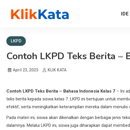
IDE
KLIK KATA – Referensi B
REFERENSI EKONOMI DAN BISNIS
LKPD
Contoh LKPD Teks Berita – 
April 23, 2025
KLIK KATA
Contoh LKPD Teks Berita – Bahasa Indonesia Kelas 7
– Ini a
teks berita kepada siswa kelas 7. LKPD ini bertujuan untuk me
efektif, serta meningkatkan keterampilan mereka dalam menulis
Pada materi ini, siswa akan dikenalkan dengan berbagai jenis te
dalamnya. Melalui LKPD ini, siswa juga diharapkan dapat membeda