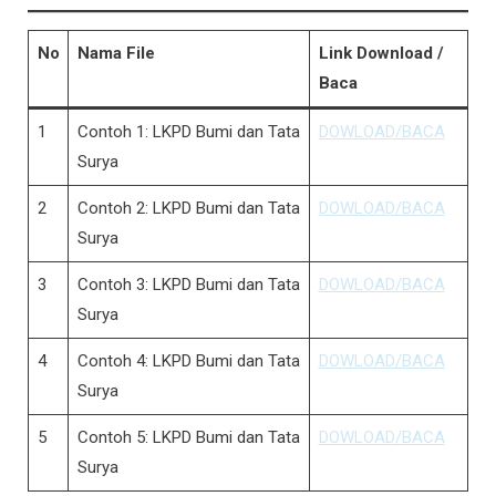
No
Nama File
Link Download /
Baca
1
Contoh 1: LKPD Bumi dan Tata
DOWLOAD/BACA
Surya
2
Contoh 2: LKPD Bumi dan Tata
DOWLOAD/BACA
Surya
3
Contoh 3: LKPD Bumi dan Tata
DOWLOAD/BACA
Surya
4
Contoh 4: LKPD Bumi dan Tata
DOWLOAD/BACA
Surya
5
Contoh 5: LKPD Bumi dan Tata
DOWLOAD/BACA
Surya