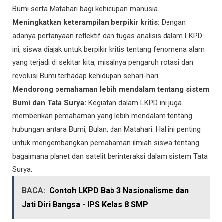
Bumi serta Matahari bagi kehidupan manusia.
Meningkatkan keterampilan berpikir kritis:
Dengan
adanya pertanyaan reflektif dan tugas analisis dalam LKPD
ini, siswa diajak untuk berpikir kritis tentang fenomena alam
yang terjadi di sekitar kita, misalnya pengaruh rotasi dan
revolusi Bumi terhadap kehidupan sehari-hari.
Mendorong pemahaman lebih mendalam tentang sistem
Bumi dan Tata Surya:
Kegiatan dalam LKPD ini juga
memberikan pemahaman yang lebih mendalam tentang
hubungan antara Bumi, Bulan, dan Matahari. Hal ini penting
untuk mengembangkan pemahaman ilmiah siswa tentang
bagaimana planet dan satelit berinteraksi dalam sistem Tata
Surya.
BACA:
Contoh LKPD Bab 3 Nasionalisme dan
Jati Diri Bangsa - IPS Kelas 8 SMP