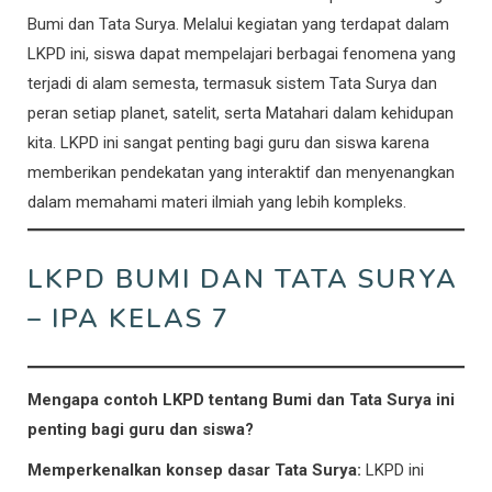
Bumi dan Tata Surya. Melalui kegiatan yang terdapat dalam
LKPD ini, siswa dapat mempelajari berbagai fenomena yang
terjadi di alam semesta, termasuk sistem Tata Surya dan
peran setiap planet, satelit, serta Matahari dalam kehidupan
kita. LKPD ini sangat penting bagi guru dan siswa karena
memberikan pendekatan yang interaktif dan menyenangkan
dalam memahami materi ilmiah yang lebih kompleks.
LKPD BUMI DAN TATA SURYA
– IPA KELAS 7
Mengapa contoh LKPD tentang Bumi dan Tata Surya ini
penting bagi guru dan siswa?
Memperkenalkan konsep dasar Tata Surya:
LKPD ini