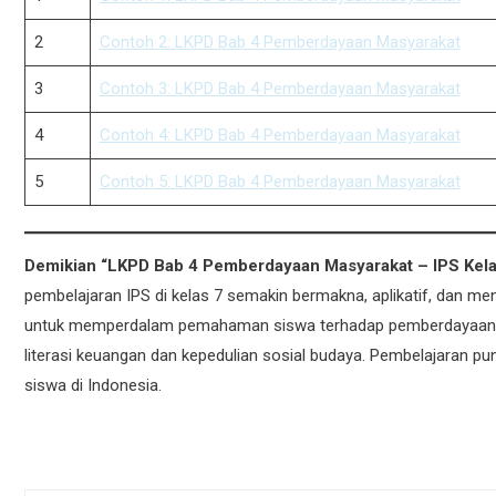
2
Contoh 2: LKPD Bab 4 Pemberdayaan Masyarakat
3
Contoh 3: LKPD Bab 4 Pemberdayaan Masyarakat
4
Contoh 4: LKPD Bab 4 Pemberdayaan Masyarakat
5
Contoh 5: LKPD Bab 4 Pemberdayaan Masyarakat
Demikian “LKPD Bab 4 Pemberdayaan Masyarakat – IPS Kela
pembelajaran IPS di kelas 7 semakin bermakna, aplikatif, dan 
untuk memperdalam pemahaman siswa terhadap pemberdayaan m
literasi keuangan dan kepedulian sosial budaya. Pembelajaran pu
siswa di Indonesia.