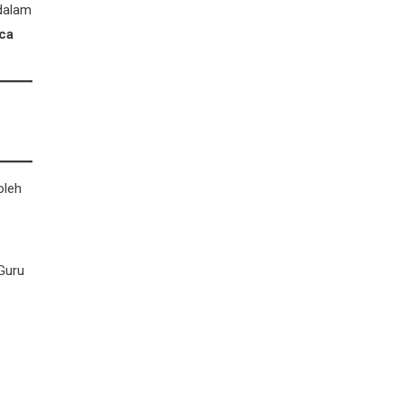
 dalam
ca
oleh
Guru