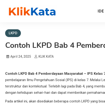
IDE
KLIK KATA – Referensi B
REFERENSI EKONOMI DAN BISNIS
LKPD
Contoh LKPD Bab 4 Pemberd
April 24, 2025
KLIK KATA
Contoh LKPD Bab 4 Pemberdayaan Masyarakat – IPS Kelas 
pembelajaran Ilmu Pengetahuan Sosial (IPS) di kelas 7. Melalui L
terstruktur dan kontekstual. Terlebih lagi pada Bab 4, yang m
dengan kehidupan sehari-hari dan dapat memberikan pemahaman 
Pada artikel ini, akan disediakan beberapa contoh LKPD yang bi