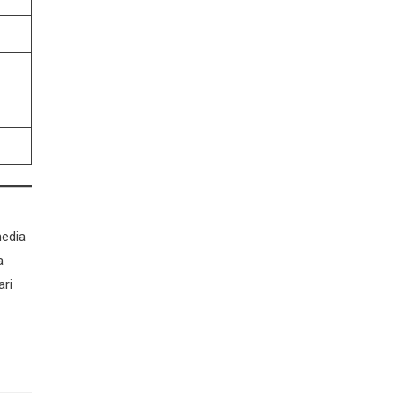
media
a
ari