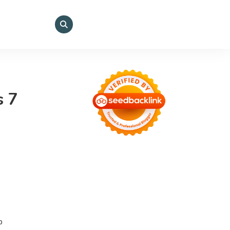
s 7
p