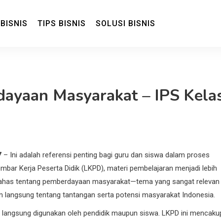
 BISNIS
TIPS BISNIS
SOLUSI BISNIS
isnis dan Ekonomi
ayaan Masyarakat – IPS Kela
7
– Ini adalah referensi penting bagi guru dan siswa dalam proses
embar Kerja Peserta Didik (LKPD), materi pembelajaran menjadi lebih
embahas tentang pemberdayaan masyarakat—tema yang sangat relevan
langsung tentang tantangan serta potensi masyarakat Indonesia.
sa langsung digunakan oleh pendidik maupun siswa. LKPD ini mencaku