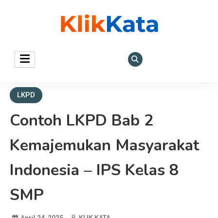
KLIK KATA – Referensi
REFERENSI EKONOMI DAN BISNIS
Bisnis dan Ekonomi
LKPD
Contoh LKPD Bab 2
Kemajemukan Masyarakat
Indonesia – IPS Kelas 8
SMP