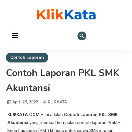
KLIK KATA – Referensi
REFERENSI EKONOMI DAN BISNIS
Bisnis dan Ekonomi
Contoh Laporan
Contoh Laporan PKL SMK
Akuntansi
April 29, 2025
KLIK KATA
KLIKKATA.COM
– Ini adalah
Contoh Laporan PKL SMK
Akuntansi
yang memuat kumpulan contoh laporan Praktik
Kerja Lapangan (PKL) khusus untuk siswa SMK jurusan