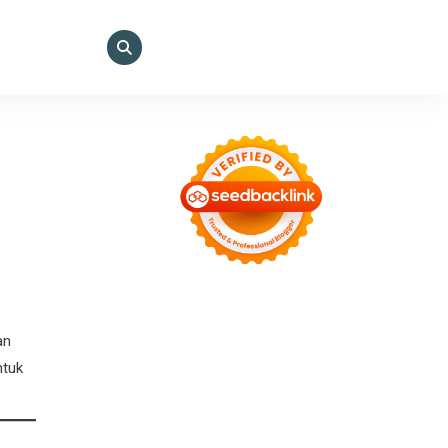
an
ntuk