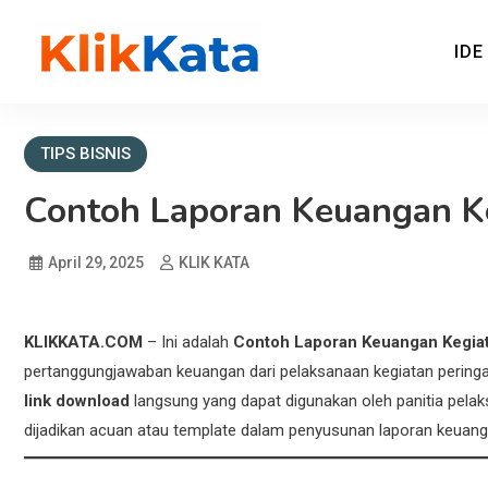
IDE
KLIK KATA – Referensi B
REFERENSI EKONOMI DAN BISNIS
TIPS BISNIS
Contoh Laporan Keuangan K
April 29, 2025
KLIK KATA
KLIKKATA.COM
– Ini adalah
Contoh Laporan Keuangan Kegia
pertanggungjawaban keuangan dari pelaksanaan kegiatan peringata
link download
langsung yang dapat digunakan oleh panitia pelaks
dijadikan acuan atau template dalam penyusunan laporan keuang