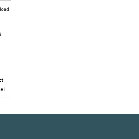
load
i
t:
el