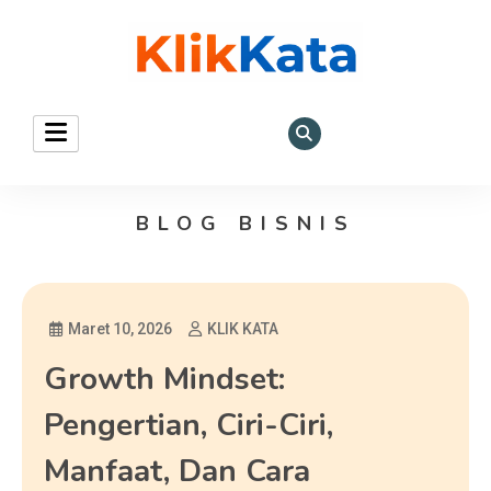
KLIK KATA – Referensi
REFERENSI EKONOMI DAN BISNIS
Bisnis dan Ekonomi
BLOG BISNIS
Maret 10, 2026
KLIK KATA
Growth Mindset:
Pengertian, Ciri-Ciri,
Manfaat, Dan Cara